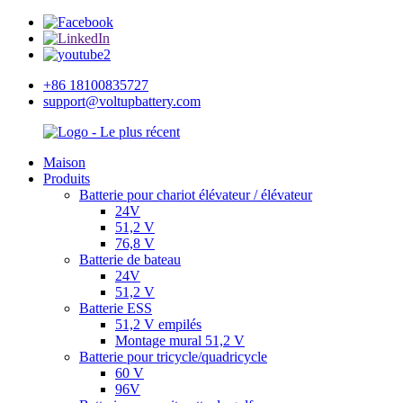
+86 18100835727
support@voltupbattery.com
Maison
Produits
Batterie pour chariot élévateur / élévateur
24V
51,2 V
76,8 V
Batterie de bateau
24V
51,2 V
Batterie ESS
51,2 V empilés
Montage mural 51,2 V
Batterie pour tricycle/quadricycle
60 V
96V