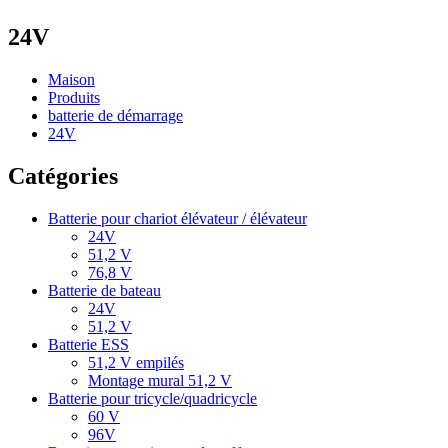
24V
Maison
Produits
batterie de démarrage
24V
Catégories
Batterie pour chariot élévateur / élévateur
24V
51,2 V
76,8 V
Batterie de bateau
24V
51,2 V
Batterie ESS
51,2 V empilés
Montage mural 51,2 V
Batterie pour tricycle/quadricycle
60 V
96V