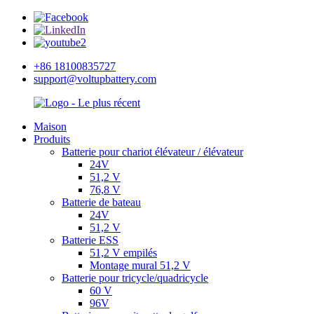
+86 18100835727
support@voltupbattery.com
Maison
Produits
Batterie pour chariot élévateur / élévateur
24V
51,2 V
76,8 V
Batterie de bateau
24V
51,2 V
Batterie ESS
51,2 V empilés
Montage mural 51,2 V
Batterie pour tricycle/quadricycle
60 V
96V