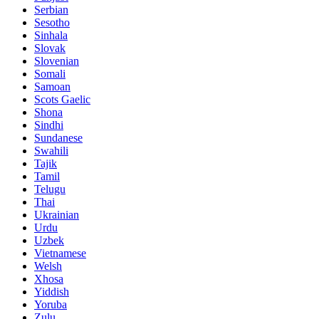
Serbian
Sesotho
Sinhala
Slovak
Slovenian
Somali
Samoan
Scots Gaelic
Shona
Sindhi
Sundanese
Swahili
Tajik
Tamil
Telugu
Thai
Ukrainian
Urdu
Uzbek
Vietnamese
Welsh
Xhosa
Yiddish
Yoruba
Zulu