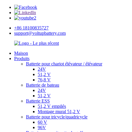
+86 18100835727
support@voltupbattery.com
Maison
Produits
Batterie pour chariot élévateur / élévateur
24V
51,2 V
76,8 V
Batterie de bateau
24V
51,2 V
Batterie ESS
51,2 V empilés
Montage mural 51,2 V
Batterie pour tricycle/quadricycle
60 V
96V