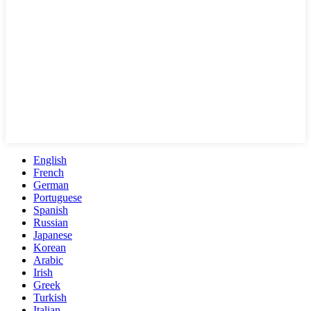
English
French
German
Portuguese
Spanish
Russian
Japanese
Korean
Arabic
Irish
Greek
Turkish
Italian