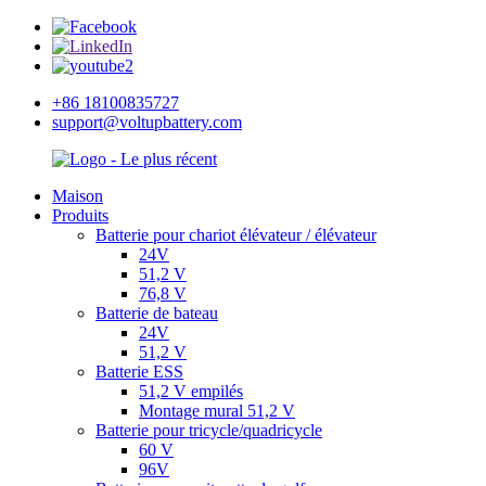
+86 18100835727
support@voltupbattery.com
Maison
Produits
Batterie pour chariot élévateur / élévateur
24V
51,2 V
76,8 V
Batterie de bateau
24V
51,2 V
Batterie ESS
51,2 V empilés
Montage mural 51,2 V
Batterie pour tricycle/quadricycle
60 V
96V