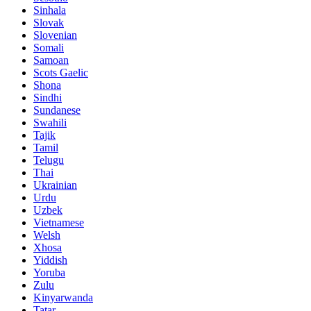
Sinhala
Slovak
Slovenian
Somali
Samoan
Scots Gaelic
Shona
Sindhi
Sundanese
Swahili
Tajik
Tamil
Telugu
Thai
Ukrainian
Urdu
Uzbek
Vietnamese
Welsh
Xhosa
Yiddish
Yoruba
Zulu
Kinyarwanda
Tatar