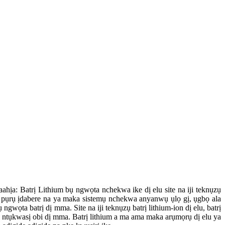
hịa: Batrị Lithium bụ ngwọta nchekwa ike dị elu site na iji teknụzụ
 a pụrụ ịdabere na ya maka sistemụ nchekwa anyanwụ ụlọ gị, ụgbọ ala
wọta batrị dị mma. Site na iji teknụzụ batrị lithium-ion dị elu, batrị
a ntụkwasị obi dị mma. Batrị lithium a ma ama maka arụmọrụ dị elu ya