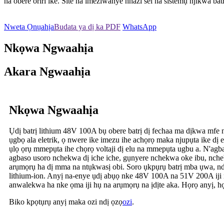
na obere oriri ike. Site na imeziwanye nhazi sel na sistemụ njikwa ba
Nweta Ọnụahịa
Budata ya dị ka PDF
WhatsApp
Nkọwa Ngwaahịa
Akara Ngwaahịa
Nkọwa Ngwaahịa
Ụdị batrị lithium 48V 100A bụ obere batrị dị fechaa ma dịkwa mfe
ụgbọ ala eletrik, ọ nwere ike imezu ihe achọrọ maka njupụta ike d
ụlọ ọrụ mmepụta ihe chọrọ voltaji dị elu na mmepụta ugbu a. N'agba
agbaso usoro nchekwa dị iche iche, gụnyere nchekwa oke ibu, nchebe
arụmọrụ ha dị mma na ntụkwasị obi. Soro ụkpụrụ batrị mba ụwa, ndụ o
lithium-ion. Anyị na-enye ụdị abụọ nke 48V 100A na 51V 200A iji m
anwalekwa ha nke ọma iji hụ na arụmọrụ na ịdịte aka. Họrọ anyị, họ
Biko kpọtụrụ anyị maka ozi ndị ọzọ
ozi
.