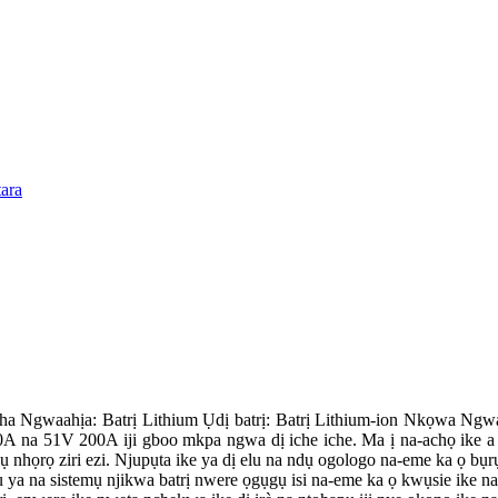
Aha Ngwaahịa: Batrị Lithium Ụdị batrị: Batrị Lithium-ion Nkọwa Ngwaa
 100A na 51V 200A iji gboo mkpa ngwa dị iche iche. Ma ị na-achọ ike
nhọrọ ziri ezi. Njupụta ike ya dị elu na ndụ ogologo na-eme ka ọ bụrụ ng
u ya na sistemụ njikwa batrị nwere ọgụgụ isi na-eme ka ọ kwụsie ike n