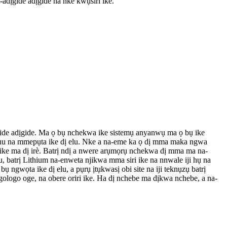
-adịgide adịgide na nke kwụsiri ike.
gide adịgide. Ma ọ bụ nchekwa ike sistemụ anyanwụ ma ọ bụ ike
kwuu na mmepụta ike dị elu. Nke a na-eme ka ọ dị mma maka ngwa
i ike ma dị irè. Batrị ndị a nwere arụmọrụ nchekwa dị mma ma na-
 batrị Lithium na-enweta njikwa mma siri ike na nnwale iji hụ na
ngwọta ike dị elu, a pụrụ ịtụkwasị obi site na iji teknụzụ batrị
ologo oge, na obere oriri ike. Ha dị nchebe ma dịkwa nchebe, a na-