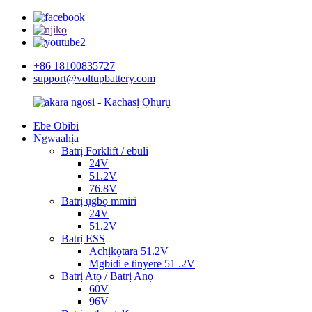
+86 18100835727
support@voltupbattery.com
Ebe Obibi
Ngwaahịa
Batrị Forklift / ebuli
24V
51.2V
76.8V
Batrị ụgbọ mmiri
24V
51.2V
Batrị ESS
Achịkọtara 51.2V
Mgbidi e tinyere 51 .2V
Batrị Atọ / Batrị Anọ
60V
96V