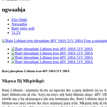
ngwaahịa
Ebe Obibi
Ngwaahịa
Batrị ụgbọ golf
51.2V
Batrị phosphate Lithium iron 48V 100A 51V 200A
Nkọwa Dị Mkpirikpi:
Batrị Lithium - arụmọrụ dị elu na ngwọta ike a pụrụ ịdabere na ya 
batrị lithium-ion dị elu. Anyị na-enye ụdị batrị lithium abụọ: 48V
eletrik ma ọ bụ akụrụngwa ụlọ ọrụ mmepụta ihe, Batrị Lithium anyị bụ 
lithium-ion anyị nwere ike inye arụmọrụ pụrụ iche. Mkpụrụ ndụ dị el