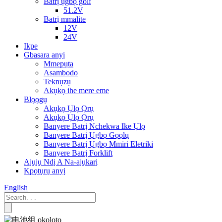
Batrị ụgbọ golf
51.2V
Batrị mmalite
12V
24V
Ikpe
Gbasara anyị
Mmepụta
Asambodo
Teknụzụ
Akụkọ ihe mere eme
Blọọgụ
Akụkọ Ụlọ Ọrụ
Akụkọ Ụlọ Ọrụ
Banyere Batrị Nchekwa Ike Ụlọ
Banyere Batrị Ụgbọ Gọọlụ
Banyere Batrị Ụgbọ Mmiri Eletriki
Banyere Batrị Forklift
Ajụjụ Ndị A Na-ajụkarị
Kpọtụrụ anyị
English