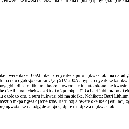
trị, enwere ike nweta nchekwa ike dị irè na ntọhapụ iji nye ọkọnọ ike na
 nke nwere ikike 100Ah nke na-enye ike a pụrụ ịtụkwasị obi ma na-adị
ị elu na ndụ ogologo okirikiri. Ụdị 51V 200A anyị na-enye ikike ka u
nyeghị ụdị batrị lithium ị họọrọ, ị nwere ike ịnụ ụtọ ọkọnọ ike kwụsir
 oke ibu na nchekwa sekit dị mkpụmkpụ. Dịka batrị lithium-ion dị elu,
gologo ọrụ, a pụrụ ịtụkwasị obi ma sie ike. Nchịkọta: Batrị Lithium bụ 
ezuo mkpa ngwa dị iche iche. Batrị ndị a nwere oke ike dị elu, ndụ og
rọ ngwọta ike na-adịgide adịgide, dị irè ma dịkwa ntụkwasị obi.