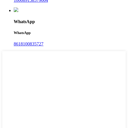
100089158579004
WhatsApp
WhatsApp
8618100835727