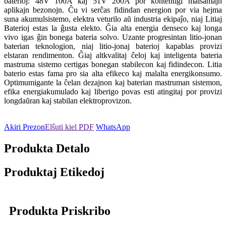
baterioj: 48V 100A kaj 51V 200A por kontentigi malsamajn
aplikajn bezonojn. Ĉu vi serĉas fidindan energion por via hejma
suna akumulsistemo, elektra veturilo aŭ industria ekipaĵo, niaj Litiaj
Baterioj estas la ĝusta elekto. Ĝia alta energia denseco kaj longa
vivo igas ĝin bonega bateria solvo. Uzante progresintan litio-jonan
baterian teknologion, niaj litio-jonaj baterioj kapablas provizi
elstaran rendimenton. Ĝiaj altkvalitaj ĉeloj kaj inteligenta bateria
mastruma sistemo certigas bonegan stabilecon kaj fidindecon. Litia
baterio estas fama pro sia alta efikeco kaj malalta energikonsumo.
Optimumigante la ĉelan dezajnon kaj baterian mastruman sistemon,
efika energiakumulado kaj liberigo povas esti atingitaj por provizi
longdaŭran kaj stabilan elektroprovizon.
Akiri Prezon
Elŝuti kiel PDF
WhatsApp
Produkta Detalo
Produktaj Etikedoj
Produkta Priskribo