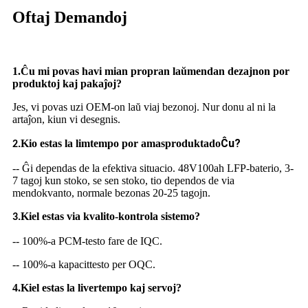
Oftaj Demandoj
1.
Ĉu mi povas havi mian propran laŭmendan dezajnon por
produktoj kaj pakaĵoj?
Jes, vi povas uzi OEM-on laŭ viaj bezonoj. Nur donu al ni la
artaĵon, kiun vi desegnis.
Ĉu?
Kio estas la limtempo por amasproduktado
2.
-- Ĝi dependas de la efektiva situacio. 48V100ah LFP-baterio, 3-
7 tagoj kun stoko, se sen stoko, tio dependos de via
mendokvanto, normale bezonas 20-25 tagojn.
Kiel estas via kvalito-kontrola sistemo?
3.
-- 100%-a PCM-testo fare de IQC.
-- 100%-a kapacittesto per OQC.
4.
Kiel estas la livertempo kaj servoj?