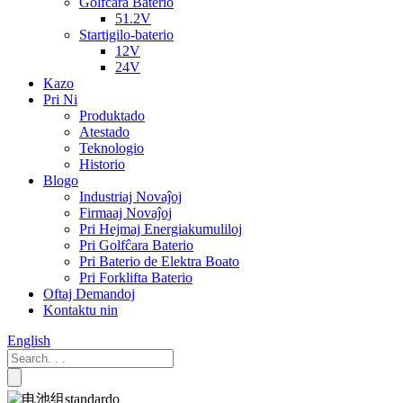
Golfĉara Baterio
51.2V
Startigilo-baterio
12V
24V
Kazo
Pri Ni
Produktado
Atestado
Teknologio
Historio
Blogo
Industriaj Novaĵoj
Firmaaj Novaĵoj
Pri Hejmaj Energiakumuliloj
Pri Golfĉara Baterio
Pri Baterio de Elektra Boato
Pri Forklifta Baterio
Oftaj Demandoj
Kontaktu nin
English