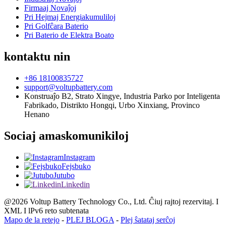
Firmaaj Novaĵoj
Pri Hejmaj Energiakumuliloj
Pri Golfĉara Baterio
Pri Baterio de Elektra Boato
kontaktu nin
+86 18100835727
support@voltupbattery.com
Konstruaĵo B2, Strato Xingye, Industria Parko por Inteligenta
Fabrikado, Distrikto Hongqi, Urbo Xinxiang, Provinco
Henano
Sociaj amaskomunikiloj
Instagram
Fejsbuko
Jutubo
Linkedin
@2026 Voltup Battery Technology Co., Ltd. Ĉiuj rajtoj rezervitaj. I
XML I lPv6 reto subtenata
Mapo de la retejo
-
PLEJ BLOGA
-
Plej ŝatataj serĉoj