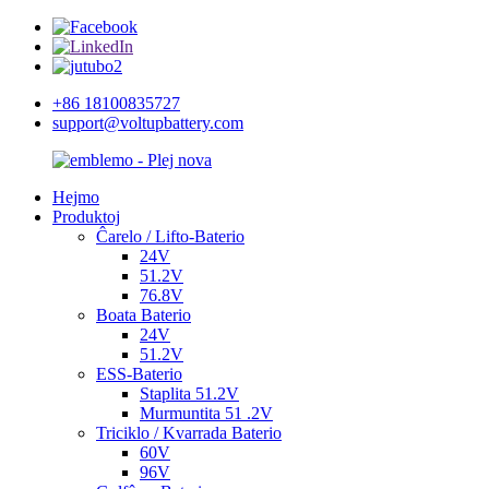
+86 18100835727
support@voltupbattery.com
Hejmo
Produktoj
Ĉarelo / Lifto-Baterio
24V
51.2V
76.8V
Boata Baterio
24V
51.2V
ESS-Baterio
Staplita 51.2V
Murmuntita 51 .2V
Triciklo / Kvarrada Baterio
60V
96V