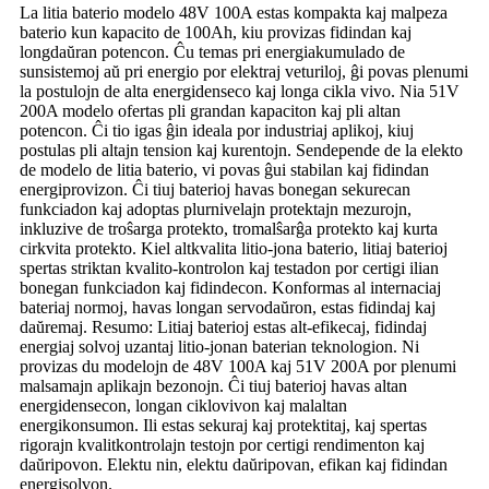
La litia baterio modelo 48V 100A estas kompakta kaj malpeza
baterio kun kapacito de 100Ah, kiu provizas fidindan kaj
longdaŭran potencon. Ĉu temas pri energiakumulado de
sunsistemoj aŭ pri energio por elektraj veturiloj, ĝi povas plenumi
la postulojn de alta energidenseco kaj longa cikla vivo. Nia 51V
200A modelo ofertas pli grandan kapaciton kaj pli altan
potencon. Ĉi tio igas ĝin ideala por industriaj aplikoj, kiuj
postulas pli altajn tension kaj kurentojn. Sendepende de la elekto
de modelo de litia baterio, vi povas ĝui stabilan kaj fidindan
energiprovizon. Ĉi tiuj baterioj havas bonegan sekurecan
funkciadon kaj adoptas plurnivelajn protektajn mezurojn,
inkluzive de troŝarga protekto, tromalŝarĝa protekto kaj kurta
cirkvita protekto. Kiel altkvalita litio-jona baterio, litiaj baterioj
spertas striktan kvalito-kontrolon kaj testadon por certigi ilian
bonegan funkciadon kaj fidindecon. Konformas al internaciaj
bateriaj normoj, havas longan servodaŭron, estas fidindaj kaj
daŭremaj. Resumo: Litiaj baterioj estas alt-efikecaj, fidindaj
energiaj solvoj uzantaj litio-jonan baterian teknologion. Ni
provizas du modelojn de 48V 100A kaj 51V 200A por plenumi
malsamajn aplikajn bezonojn. Ĉi tiuj baterioj havas altan
energidensecon, longan ciklovivon kaj malaltan
energikonsumon. Ili estas sekuraj kaj protektitaj, kaj spertas
rigorajn kvalitkontrolajn testojn por certigi rendimenton kaj
daŭripovon. Elektu nin, elektu daŭripovan, efikan kaj fidindan
energisolvon.