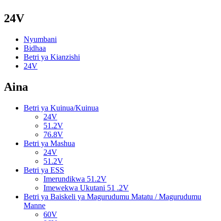
24V
Nyumbani
Bidhaa
Betri ya Kianzishi
24V
Aina
Betri ya Kuinua/Kuinua
24V
51.2V
76.8V
Betri ya Mashua
24V
51.2V
Betri ya ESS
Imerundikwa 51.2V
Imewekwa Ukutani 51 .2V
Betri ya Baiskeli ya Magurudumu Matatu / Magurudumu
Manne
60V