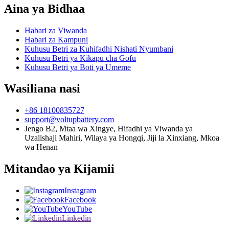
Aina ya Bidhaa
Habari za Viwanda
Habari za Kampuni
Kuhusu Betri za Kuhifadhi Nishati Nyumbani
Kuhusu Betri ya Kikapu cha Gofu
Kuhusu Betri ya Boti ya Umeme
Wasiliana nasi
+86 18100835727
support@voltupbattery.com
Jengo B2, Mtaa wa Xingye, Hifadhi ya Viwanda ya
Uzalishaji Mahiri, Wilaya ya Hongqi, Jiji la Xinxiang, Mkoa
wa Henan
Mitandao ya Kijamii
Instagram
Facebook
YouTube
Linkedin