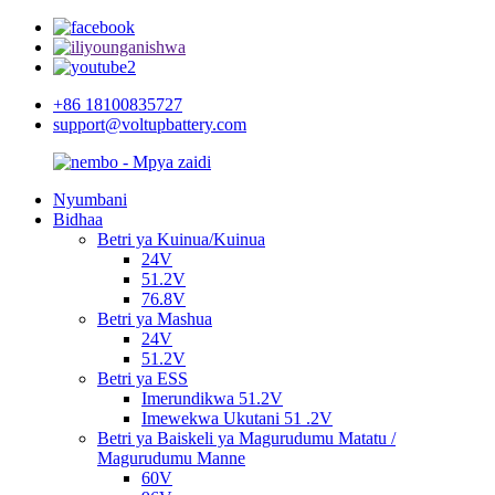
+86 18100835727
support@voltupbattery.com
Nyumbani
Bidhaa
Betri ya Kuinua/Kuinua
24V
51.2V
76.8V
Betri ya Mashua
24V
51.2V
Betri ya ESS
Imerundikwa 51.2V
Imewekwa Ukutani 51 .2V
Betri ya Baiskeli ya Magurudumu Matatu /
Magurudumu Manne
60V