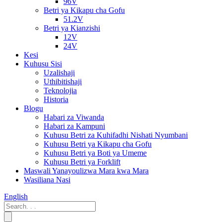
96V
Betri ya Kikapu cha Gofu
51.2V
Betri ya Kianzishi
12V
24V
Kesi
Kuhusu Sisi
Uzalishaji
Uthibitishaji
Teknolojia
Historia
Blogu
Habari za Viwanda
Habari za Kampuni
Kuhusu Betri za Kuhifadhi Nishati Nyumbani
Kuhusu Betri ya Kikapu cha Gofu
Kuhusu Betri ya Boti ya Umeme
Kuhusu Betri ya Forklift
Maswali Yanayoulizwa Mara kwa Mara
Wasiliana Nasi
English