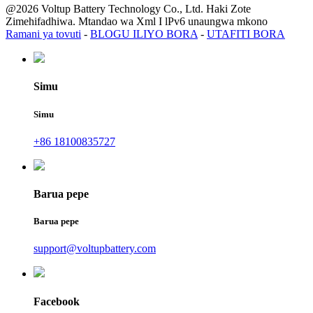
@2026 Voltup Battery Technology Co., Ltd. Haki Zote
Zimehifadhiwa. Mtandao wa Xml I lPv6 unaungwa mkono
Ramani ya tovuti
-
BLOGU ILIYO BORA
-
UTAFITI BORA
Simu
Simu
+86 18100835727
Barua pepe
Barua pepe
support@voltupbattery.com
Facebook