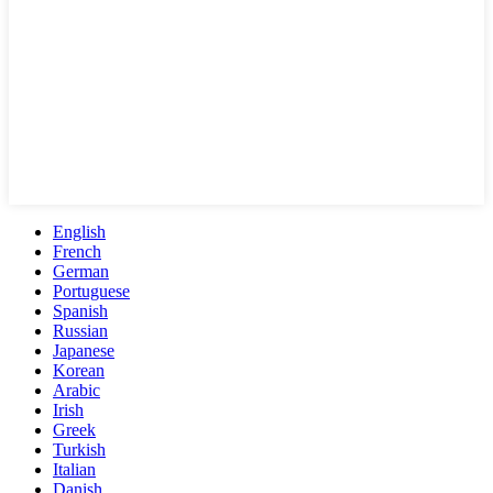
English
French
German
Portuguese
Spanish
Russian
Japanese
Korean
Arabic
Irish
Greek
Turkish
Italian
Danish