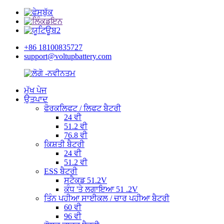
+86 18100835727
support@voltupbattery.com
ਮੁੱਖ ਪੇਜ
ਉਤਪਾਦ
ਫੋਰਕਲਿਫਟ / ਲਿਫਟ ਬੈਟਰੀ
24 ਵੀ
51.2 ਵੀ
76.8 ਵੀ
ਕਿਸ਼ਤੀ ਬੈਟਰੀ
24 ਵੀ
51.2 ਵੀ
ESS ਬੈਟਰੀ
ਸਟੈਕਡ 51.2V
ਕੰਧ 'ਤੇ ਲਗਾਇਆ 51 .2V
ਤਿੰਨ ਪਹੀਆ ਸਾਈਕਲ / ਚਾਰ ਪਹੀਆ ਬੈਟਰੀ
60 ਵੀ
96 ਵੀ