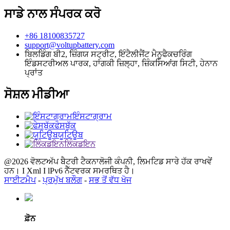
ਸਾਡੇ ਨਾਲ ਸੰਪਰਕ ਕਰੋ
+86 18100835727
support@voltupbattery.com
ਬਿਲਡਿੰਗ ਬੀ2, ਜ਼ਿੰਗਯ ਸਟ੍ਰੀਟ, ਇੰਟੈਲੀਜੈਂਟ ਮੈਨੂਫੈਕਚਰਿੰਗ
ਇੰਡਸਟਰੀਅਲ ਪਾਰਕ, ​​ਹਾਂਗਕੀ ਜ਼ਿਲ੍ਹਾ, ਜ਼ਿੰਕਸਿਆਂਗ ਸਿਟੀ, ਹੇਨਾਨ
ਪ੍ਰਾਂਤ
ਸੋਸ਼ਲ ਮੀਡੀਆ
ਇੰਸਟਾਗ੍ਰਾਮ
ਫੇਸਬੁੱਕ
ਯੂਟਿਊਬ
ਲਿੰਕਡਇਨ
@2026 ਵੋਲਟਅੱਪ ਬੈਟਰੀ ਟੈਕਨਾਲੋਜੀ ਕੰਪਨੀ, ਲਿਮਟਿਡ ਸਾਰੇ ਹੱਕ ਰਾਖਵੇਂ
ਹਨ। I Xml I lPv6 ਨੈੱਟਵਰਕ ਸਮਰਥਿਤ ਹੈ।
ਸਾਈਟਮੈਪ
-
ਪ੍ਰਮੁੱਖ ਬਲੌਗ
-
ਸਭ ਤੋਂ ਵੱਧ ਖੋਜ
ਫ਼ੋਨ