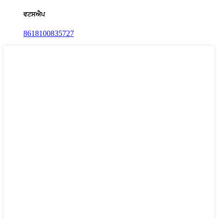
ਵਟਸਐਪ
8618100835727