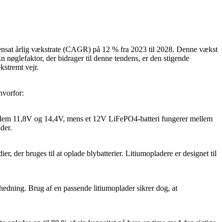
mmensat årlig vækstrate (CAGR) på 12 % fra 2023 til 2028. Denne vækst
n nøglefaktor, der bidrager til denne tendens, er den stigende
kstremt vejr.
hvorfor:
mellem 11,8V og 14,4V, mens et 12V LiFePO4-batteri fungerer mellem
der.
, der bruges til at oplade blybatterier. Litiumopladere er designet til
hedning. Brug af en passende litiumoplader sikrer dog, at