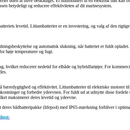
ier uden at blive beskadiget. Et litiumbatteri til en elektrisk båd kan o
en betydeligt og reducere effektiviteten af ​​dit marinesystem.
teriets levetid. Litiumbatterier er en investering, og valg af den rigtig
gsbeskyttelse og automatisk slukning, når batteriet er fuldt opladet. Det
or høje temperaturer og fugt.
ing, hvilket reducerer nedetid for elbåde og hybridfartøjer. For kommerc
des.
å bæredygtighed og effektivitet. Litiumbatterier til elektriske motorer t
omkostninger og forbedre ydeevnen. For fuldt ud at udnytte disse fordele e
hvilket maksimerer deres levetid og ydeevne.
at deres bådbatteripakke (lifepo4) med IP65-mærkning forbliver i optima
igst: