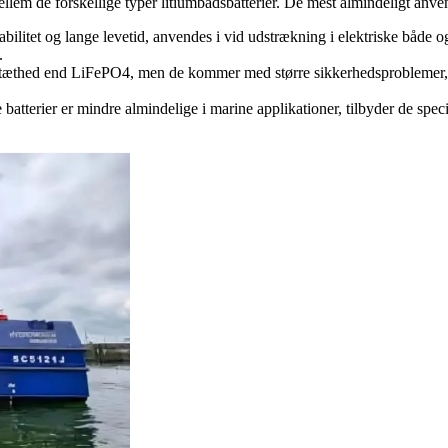
ellem de forskellige typer litiumbådsbatterier. De mest almindeligt anve
stabilitet og lange levetid, anvendes i vid udstrækning i elektriske både 
.
rgitæthed end LiFePO4, men de kommer med større sikkerhedsproblemer, 
 batterier er mindre almindelige i marine applikationer, tilbyder de spe