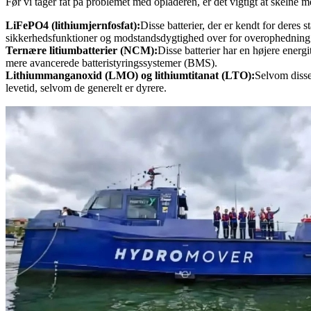
Før vi tager fat på problemet med opladeren, er det vigtigt at skelne m
LiFePO4 (lithiumjernfosfat):
Disse batterier, der er kendt for deres 
sikkerhedsfunktioner og modstandsdygtighed over for overophedning
Ternære litiumbatterier (NCM):
Disse batterier har en højere ene
mere avancerede batteristyringssystemer (BMS).
Lithiummanganoxid (LMO) og lithiumtitanat (LTO):
Selvom disse
levetid, selvom de generelt er dyrere.