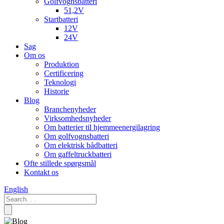
Golfvognsbatteri
51,2V
Startbatteri
12V
24V
Sag
Om os
Produktion
Certificering
Teknologi
Historie
Blog
Branchenyheder
Virksomhedsnyheder
Om batterier til hjemmeenergilagring
Om golfvognsbatteri
Om elektrisk bådbatteri
Om gaffeltruckbatteri
Ofte stillede spørgsmål
Kontakt os
English