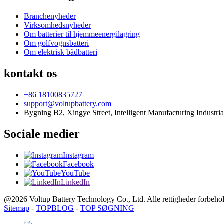
Branchenyheder
Virksomhedsnyheder
Om batterier til hjemmeenergilagring
Om golfvognsbatteri
Om elektrisk bådbatteri
kontakt os
+86 18100835727
support@voltupbattery.com
Bygning B2, Xingye Street, Intelligent Manufacturing Industria
Sociale medier
Instagram
Facebook
YouTube
LinkedIn
@2026 Voltup Battery Technology Co., Ltd. Alle rettigheder forbehol
Sitemap
-
TOPBLOG
-
TOP SØGNING