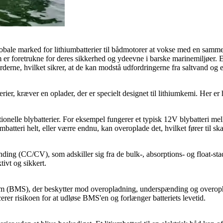
t globale marked for lithiumbatterier til bådmotorer at vokse med en sa
om er foretrukne for deres sikkerhed og ydeevne i barske marinemiljøer. E
derne, hvilket sikrer, at de kan modstå udfordringerne fra saltvand og e
erier, kræver en oplader, der er specielt designet til lithiumkemi. Her er 
ionelle blybatterier. For eksempel fungerer et typisk 12V blybatteri 
atteri helt, eller værre endnu, kan overoplade det, hvilket fører til ska
ng (CC/CV), som adskiller sig fra de bulk-, absorptions- og float-stadier
tivt og sikkert.
system (BMS), der beskytter mod overopladning, underspænding og overop
erer risikoen for at udløse BMS'en og forlænger batteriets levetid.