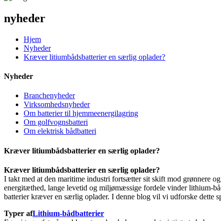
nyheder
Hjem
Nyheder
Kræver litiumbådsbatterier en særlig oplader?
Nyheder
Branchenyheder
Virksomhedsnyheder
Om batterier til hjemmeenergilagring
Om golfvognsbatteri
Om elektrisk bådbatteri
Kræver litiumbådsbatterier en særlig oplader?
Kræver litiumbådsbatterier en særlig oplader?
I takt med at den maritime industri fortsætter sit skift mod grønnere o
energitæthed, lange levetid og miljømæssige fordele vinder lithium-båd
batterier kræver en særlig oplader. I denne blog vil vi udforske dette 
Typer af
Lithium-bådbatterier