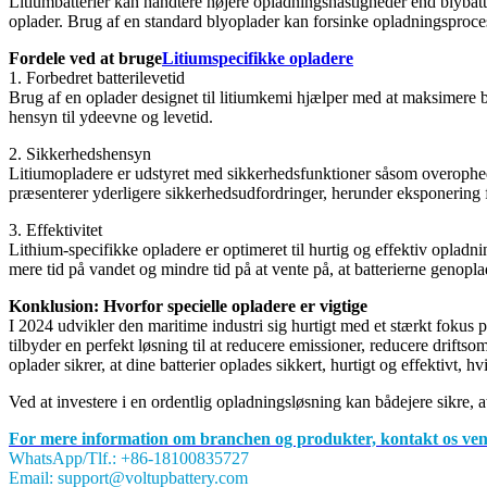
Litiumbatterier kan håndtere højere opladningshastigheder end blybatter
oplader. Brug af en standard blyoplader kan forsinke opladningsprocess
Fordele ved at bruge
Litiumspecifikke opladere
1. Forbedret batterilevetid
Brug af en oplader designet til litiumkemi hjælper med at maksimere bat
hensyn til ydeevne og levetid.
2. Sikkerhedshensyn
Litiumopladere er udstyret med sikkerhedsfunktioner såsom overophednin
præsenterer yderligere sikkerhedsudfordringer, herunder eksponering f
3. Effektivitet
Lithium-specifikke opladere er optimeret til hurtig og effektiv opladn
mere tid på vandet og mindre tid på at vente på, at batterierne genopla
Konklusion: Hvorfor specielle opladere er vigtige
I 2024 udvikler den maritime industri sig hurtigt med et stærkt fokus p
tilbyder en perfekt løsning til at reducere emissioner, reducere drifts
oplader sikrer, at dine batterier oplades sikkert, hurtigt og effektivt, 
Ved at investere i en ordentlig opladningsløsning kan bådejere sikre, 
For mere information om branchen og produkter, kontakt os venl
WhatsApp/Tlf.: +86-18100835727
Email: support@voltupbattery.com