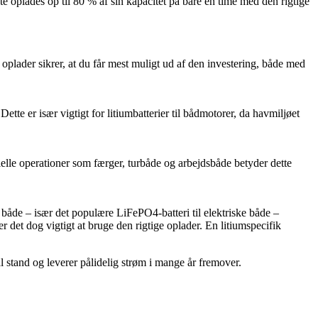
fte oplades op til 80 % af sin kapacitet på bare en time med den rigtige
e oplader sikrer, at du får mest muligt ud af den investering, både med
te er især vigtigt for litiumbatterier til bådmotorer, da havmiljøet
ielle operationer som færger, turbåde og arbejdsbåde betyder dette
il både – især det populære LiFePO4-batteri til elektriske både –
r det dog vigtigt at bruge den rigtige oplader. En litiumspecifik
l stand og leverer pålidelig strøm i mange år fremover.