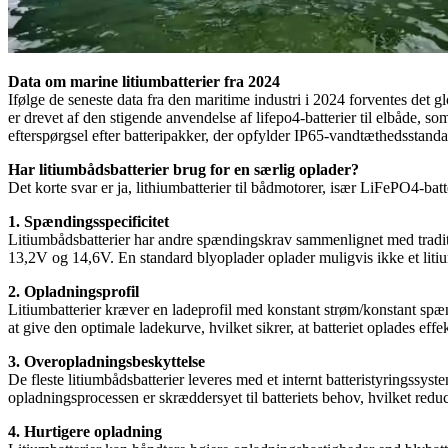
Data om marine litiumbatterier fra 2024
Ifølge de seneste data fra den maritime industri i 2024 forventes de
er drevet af den stigende anvendelse af lifepo4-batterier til elbåde, s
efterspørgsel efter batteripakker, der opfylder IP65-vandtæthedsstandar
Har litiumbådsbatterier brug for en særlig oplader?
Det korte svar er ja, lithiumbatterier til bådmotorer, især LiFePO4-batt
1. Spændingsspecificitet
Litiumbådsbatterier har andre spændingskrav sammenlignet med tradit
13,2V og 14,6V. En standard blyoplader oplader muligvis ikke et litiumb
2. Opladningsprofil
Litiumbatterier kræver en ladeprofil med konstant strøm/konstant spændi
at give den optimale ladekurve, hvilket sikrer, at batteriet oplades effek
3. Overopladningsbeskyttelse
De fleste litiumbådsbatterier leveres med et internt batteristyrings
opladningsprocessen er skræddersyet til batteriets behov, hvilket reduc
4. Hurtigere opladning