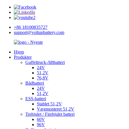
+86 18100835727
support@voltupbattery.com
Hjem
Produkter
Gaffeltruck-/liftbatteri
24V
51,2V
76,8V
Bådbatteri
24V
51,2V
ESS-batteri
Stablet 51,2V
Vægmonteret 51,2V
Trehjulet / Firehjulet batteri
60V
96V