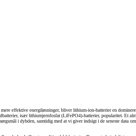
g mere effektive energiløsninger, bliver lithium-ion-batterier en domine
batterier, især lithiumjernfosfat (LiFePO4)-batterier, popularitet. Et al
spørgsmål i dybden, samtidig med at vi giver indsigt i de seneste data o