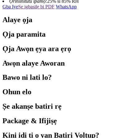
Ọriniinitutu ipamọ:
25% si 85% RH
Gba Iye
Ṣe igbasilẹ bi PDF
WhatsApp
Alaye ọja
Ọja paramita
Ọja Awọn ẹya ara ẹrọ
Awọn alaye Aworan
Bawo ni lati lo?
Ohun elo
Ṣe akanṣe batiri rẹ
Package & Ifijiṣẹ
Kini idi ti o yan Batiri Voltup?