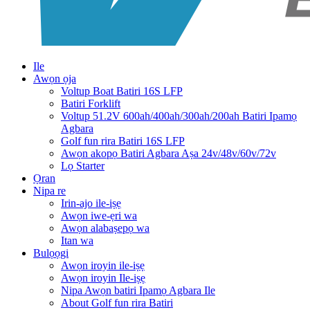
Ile
Awọn ọja
Voltup Boat Batiri 16S LFP
Batiri Forklift
Voltup 51.2V 600ah/400ah/300ah/200ah Batiri Ipamọ
Agbara
Golf fun rira Batiri 16S LFP
Awọn akopọ Batiri Agbara Aṣa 24v/48v/60v/72v
Lọ Starter
Ọran
Nipa re
Irin-ajo ile-iṣẹ
Awọn iwe-ẹri wa
Awọn alabaṣepọ wa
Itan wa
Bulọọgi
Awọn iroyin ile-iṣẹ
Awọn iroyin Ile-iṣẹ
Nipa Awọn batiri Ipamọ Agbara Ile
About Golf fun rira Batiri