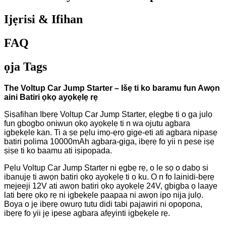
Ijẹrisi & Ifihan
FAQ
ọja Tags
The Voltup Car Jump Starter – Išẹ ti ko baramu fun Awọn
aini Batiri ọkọ ayọkẹlẹ rẹ
Ṣiṣafihan Ibẹrẹ Voltup Car Jump Starter, ẹlẹgbẹ ti o ga julọ
fun gbogbo oniwun ọkọ ayọkẹlẹ ti n wa ojutu agbara
igbẹkẹle kan. Ti a ṣe pẹlu imọ-ẹrọ gige-eti ati agbara nipasẹ
batiri polima 10000mAh agbara-giga, ibẹrẹ fo yii n pese iṣẹ
ṣiṣe ti ko baamu ati iṣipopada.
Pẹlu Voltup Car Jump Starter ni ẹgbẹ rẹ, o le sọ o dabọ si
ibanujẹ ti awọn batiri ọkọ ayọkẹlẹ ti o ku. O n fo lainidi-bẹrẹ
mejeeji 12V ati awọn batiri ọkọ ayọkẹlẹ 24V, gbigba ọ laaye
lati bẹrẹ ọkọ rẹ ni igbẹkẹle paapaa ni awọn ipo nija julọ.
Boya o jẹ ibẹrẹ owurọ tutu didi tabi pajawiri ni opopona,
ibẹrẹ fo yii jẹ ipese agbara afẹyinti igbẹkẹle rẹ.