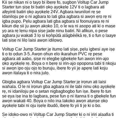
Kii ṣe nikan ni o tayọ bi ibẹrẹ fo, ṣugbọn Voltup Car Jump
Starter tun ṣiṣẹ bi batiri ọkọ ayọkẹlẹ 12V ti o lagbara ati
afẹyinti batiri ọkọ ayọkẹlẹ 24V. Agbara iwunilori rẹ ṣe
idaniloju pe o ni agbara to lati gba agbara si awọn ẹrọ rẹ ni
igba pupọ. Pẹlu agbara lati gba agbara si foonuiyara rẹ ni
kikun diẹ sii ju awọn akoko 10, o le wa ni asopọ ati ki o maṣe
yọ ara rẹ lẹnu nipa ṣiṣe jade ninu batiri. Ni afikun, o pese
agbara ju wakati 3 lọ si kọǹpútà alágbèéká rẹ, ti o fun ọ laaye
lati ṣiṣẹ ni lilọ laisi awọn idilọwọ.
Voltup Car Jump Starter jẹ itumọ lati ṣiṣe, pẹlu igbesi aye iṣẹ
ti o to ọdun 3-5. Awọn ohun elo ikarahun PVC rẹ pese
agbara ati aabo, ṣiṣe ni ẹlẹgbẹ igbẹkẹle fun awọn irin-ajo
ọkọ ayọkẹlẹ rẹ. Boya o n bẹrẹ si irin-ajo opopona tabi ti nkọju
si awọn ipo oju ojo to buruju, ibẹrẹ fo yii jẹ apẹrẹ lati koju
awọn italaya ti o nira julọ.
Gbigba agbara Voltup Car Jump Starter jẹ irọrun ati laisi
wahala. O le ni irọrun gba agbara ni ile tabi ninu ọkọ ayọkẹlẹ
rẹ, ni idaniloju pe o ṣetan nigbagbogbo fun iṣe. Ibẹrẹ fo tun
ṣe ẹya iṣẹ ina to lagbara, pese fun ọ ni itanna ti o gbẹkẹle fun
awọn wakati 40. Boya o nilo ina lakoko awọn atunṣe ọkọ
ayọkẹlẹ tabi ni oju iṣẹlẹ ibudó, ibẹrẹ fo yii ti jẹ ki o bo.
Ṣe idoko-owo ni Voltup Car Jump Starter ki o ni iriri alaafia ti