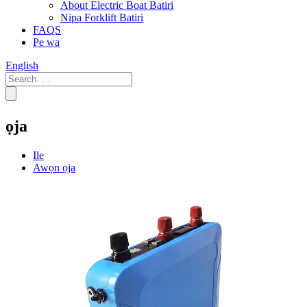
About Electric Boat Batiri
Nipa Forklift Batiri
FAQS
Pe wa
English
ọja
Ile
Awọn ọja