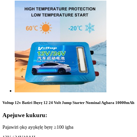
Voltup 12v Batiri Ibẹrẹ 12 24 Volt Jump Starter Nominal Agbara 10000mAh
Apejuwe kukuru:
Pajawiri ọkọ ayọkẹlẹ bẹrẹ ≥100 igba