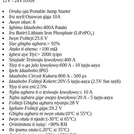
12V / 24V10AH
Orukọ ọja:
Portable Jump Starter
Iru sẹẹli:
Oṣuwọn giga 10A
Awọn okun:
8
Igbimọ Idaabobo:
400A Pataki
Iru Batiri:
Lithium Iron Phosphate (LiFePO₄)
Iwọn Foliteji:
25.6 V
Ṣiṣe gbigba agbara:
> 92%
Atako ti abẹnu:
<100 mΩ
Igbesi aye Yiyi:
> 2000 iyipo
Sisọjade Tesiwaju lọwọlọwọ:
400 A
Yiyọ ti o ga julọ lọwọlọwọ:
600 A - 10 iṣẹju-aaya
Ipele Idaabobo:
IP65
Idaabobo Circuit Kukuru:
800 A - 500 μs
Idaabobo Foliteji Kekere:
20V-5 iṣẹju-aaya (2.5V fun sẹẹli)
Yiyọ ti ara ẹni:
2.5%
Ngba agbara ti o tẹsiwaju lọwọlọwọ:
≤ 10 A
Ngba agbara gige asopọ lọwọlọwọ:
20 A - 5 iṣẹju-aaya
Foliteji Gbigba agbara niyanju:
28 V
Igekuro Foliteji giga:
29.2 V
Gbigba agbara ni iwọn otutu:
(0°C si 55°C)
Iwọn otutu ti njade:
(-30°C si 65°C)
Ọriniinitutu ti nṣiṣẹ:
<90% RH
Ibi ipamọ otutu:
(-20°C si 35°C)