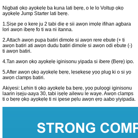
Nigbati ọkọ ayọkẹlẹ ba kuna lati bẹrẹ, o le lo Voltup ọkọ
ayọkẹlẹ Jump Starter lati bẹrẹ.
1.Ṣiṣe pe o kere ju 2 tabi diẹ ẹ sii awọn imọlẹ ifihan agbara
lori awọn ibẹrẹ fo ti wa ni itanna.
2.Attach awọn pupa batiri dimole si awọn rere ebute (+ ti
awọn batiri ati awọn dudu batiri dimole si awọn odi ebute (-)
ti awọn batiri.
4.Tan awọn ọkọ ayọkẹlẹ iginisonu yipada si ibere (Bẹrẹ) ipo.
5.After awọn ọkọ ayọkẹlẹ bẹrẹ, lẹsẹkẹsẹ yọọ plug ki o si yọ
awọn clamps batiri.
Akiyesi: Lẹhin ti ọkọ ayọkẹlẹ ba bẹrẹ, yọọ pulọọgi iginisonu
laarin iṣẹju-aaya 30, tabi iṣẹlẹ ailewu le waye. Awọn clamps
ti o bẹrẹ ọkọ ayọkẹlẹ ti ni ipese pẹlu awọn ẹrọ aabo yiyipada.