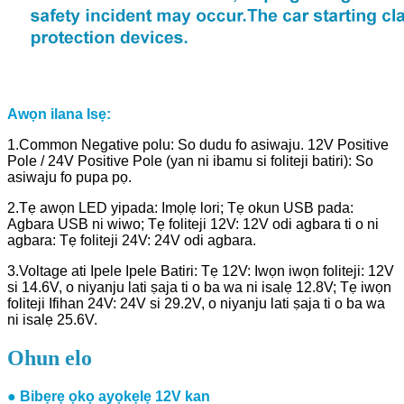
Awọn ilana Isẹ:
1.Common Negative polu: So dudu fo asiwaju. 12V Positive
Pole / 24V Positive Pole (yan ni ibamu si foliteji batiri): So
asiwaju fo pupa pọ.
2.Tẹ awọn LED yipada: Imọlẹ lori; Tẹ okun USB pada:
Agbara USB ni wiwo; Tẹ foliteji 12V: 12V odi agbara ti o ni
agbara: Tẹ foliteji 24V: 24V odi agbara.
3.Voltage ati Ipele Ipele Batiri: Tẹ 12V: Iwọn iwọn foliteji: 12V
si 14.6V, o niyanju lati ṣaja ti o ba wa ni isalẹ 12.8V; Tẹ iwọn
foliteji Ifihan 24V: 24V si 29.2V, o niyanju lati ṣaja ti o ba wa
ni isalẹ 25.6V.
Ohun elo
● Bibẹrẹ ọkọ ayọkẹlẹ 12V kan