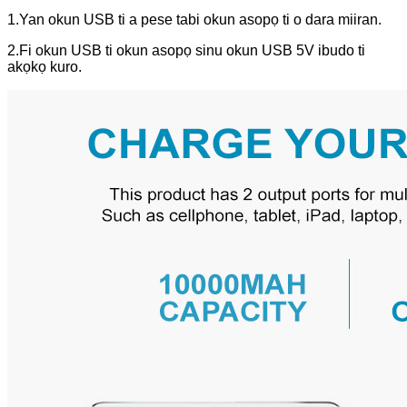
1.Yan okun USB ti a pese tabi okun asopọ ti o dara miiran.
2.Fi okun USB ti okun asopọ sinu okun USB 5V ibudo ti
akọkọ kuro.