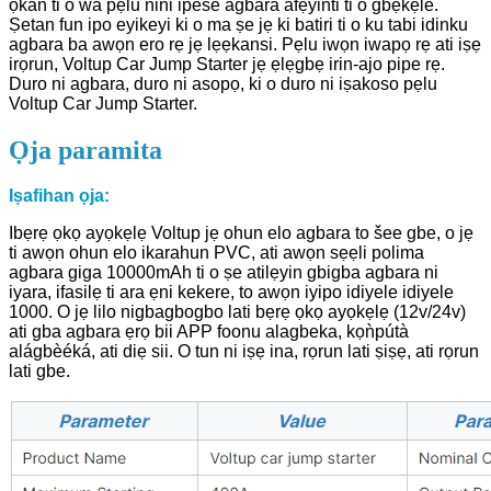
ọkan ti o wa pẹlu nini ipese agbara afẹyinti ti o gbẹkẹle.
Ṣetan fun ipo eyikeyi ki o ma ṣe jẹ ki batiri ti o ku tabi idinku
agbara ba awọn ero rẹ jẹ lẹẹkansi. Pẹlu iwọn iwapọ rẹ ati iṣẹ
irọrun, Voltup Car Jump Starter jẹ ẹlẹgbẹ irin-ajo pipe rẹ.
Duro ni agbara, duro ni asopọ, ki o duro ni iṣakoso pẹlu
Voltup Car Jump Starter.
Ọja paramita
Iṣafihan ọja:
Ibẹrẹ ọkọ ayọkẹlẹ Voltup jẹ ohun elo agbara to šee gbe, o jẹ
ti awọn ohun elo ikarahun PVC, ati awọn sẹẹli polima
agbara giga 10000mAh ti o ṣe atilẹyin gbigba agbara ni
iyara, ifasilẹ ti ara ẹni kekere, to awọn iyipo idiyele idiyele
1000. O jẹ lilo nigbagbogbo lati bẹrẹ ọkọ ayọkẹlẹ (12v/24v)
ati gba agbara ẹrọ bii APP foonu alagbeka, kọǹpútà
alágbèéká, ati diẹ sii. O tun ni iṣẹ ina, rọrun lati ṣiṣẹ, ati rọrun
lati gbe.