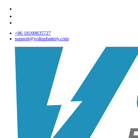
+86 18100835727
support@voltupbattery.com