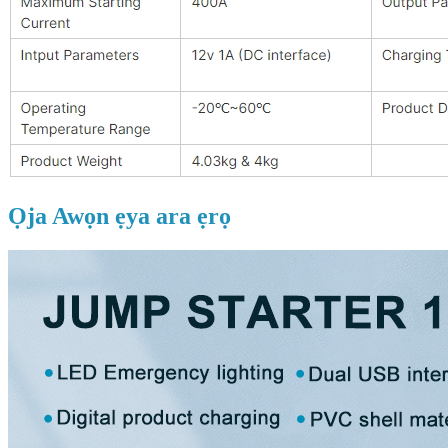
Ọja Awọn ẹya ara ẹrọ