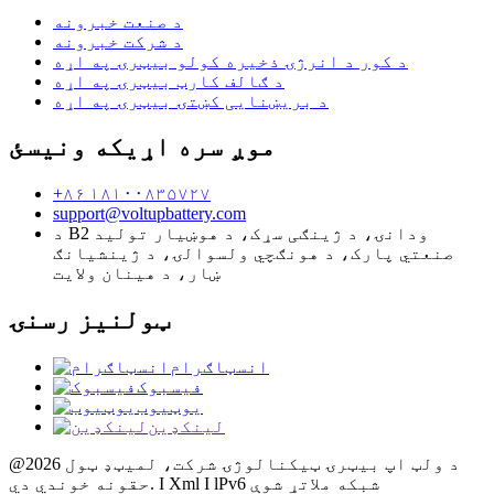
د صنعت خبرونه
د شرکت خبرونه
د کور د انرژۍ ذخیره کولو بیټرۍ په اړه
د ګالف کارټ بیټرۍ په اړه
د بریښنایی کښتۍ بیټرۍ په اړه
موږ سره اړیکه ونیسئ
+۸۶ ۱۸۱۰۰۸۳۵۷۲۷
support@voltupbattery.com
د B2 ودانۍ، د ژینګی سړک، د هوښیار تولید
صنعتي پارک، د هونګچي ولسوالۍ، د ژینشیانګ
ښار، د هینان ولایت
ټولنیز رسنۍ
انسټاګرام
فیسبوک
یوټیوب
لینکډین
@2026 د ولټ اپ بیټرۍ ټیکنالوژۍ شرکت، لمیټډ ټول
حقونه خوندي دي. I Xml I lPv6 شبکه ملاتړ شوې