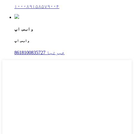
۱۰۰۰۸۹۱۵۸۵۷۹۰۰۴
واټس اپ
واټس اپ
8618100835727 خبرتیا