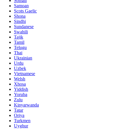
Somali
Samoan
Scots Gaelic
Shona
Sindhi
Sundanese
Swahili
Tajik
Tamil
Telugu
Thai
Ukrainian
Urdu
Uzbek
Vietnamese
Welsh
Xhosa
Yiddish
Yoruba
Zulu
Kinyarwanda
Tatar
Oriya
Turkmen
Uyghur