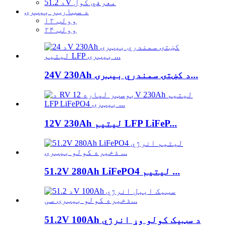
د 51.2V معرفي کول
د سټارټر بیټرۍ
۱۲ وولټ
۲۴ وولټ
24V 230Ah د کښتۍ سمندري بیټرۍ...
12V 230Ah لیتیم LFP LiFeP...
51.2V 280Ah LiFePO4 لیتیم ...
51.2V 100Ah د سټیک کولو وړ انرژي