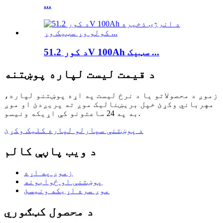
...
د کور 51.2V 100Ah سټیک ...
د قیمت لیست لپاره پوښتنه
زموږ د محصولاتو یا د نرخ لیست په اړه پوښتنو لپاره،
مهرباني وکړئ خپل بریښنالیک موږ ته پریږدئ او موږ
به په 24 ساعتونو کې اړیکه ونیسو.
د پوښتنې سپارلو لپاره کلیک وکړئ
د ویب پاڼې کالم
زموږ په اړه
پوښتنې او ځوابونه
موږ سره اړیکه ونیسئ
د محصول کټګوري