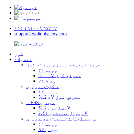
+۸۶ ۱۸۱۰۰۸۳۵۷۲۷
support@voltupbattery.com
کور
محصولات
فورک لیفټ / د بیټرۍ پورته کول
۲۴ وولټ
د 51.2V معرفي کول
۷۶.۸ وی
د کښتۍ بیټرۍ
۲۴ وولټ
د 51.2V معرفي کول
د ESS بیټرۍ
سټک شوی 51.2V
دیوال نصب شوی 51 .2V
درې سایکل / څلور څرخي بیټرۍ
۶۰ وولټ
۹۶ وولټ