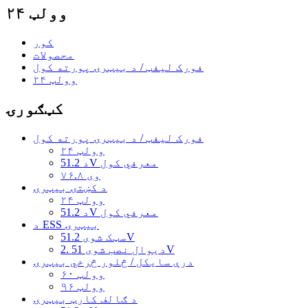
۲۴ وولټ
کور
محصولات
فورک لیفټ / د بیټرۍ پورته کول
۲۴ وولټ
کټګورۍ
فورک لیفټ / د بیټرۍ پورته کول
۲۴ وولټ
د 51.2V معرفي کول
۷۶.۸ وی
د کښتۍ بیټرۍ
۲۴ وولټ
د 51.2V معرفي کول
د ESS بیټرۍ
سټک شوی 51.2V
دیوال نصب شوی 51 .2V
درې سایکل / څلور څرخي بیټرۍ
۶۰ وولټ
۹۶ وولټ
د ګالف کارټ بیټرۍ