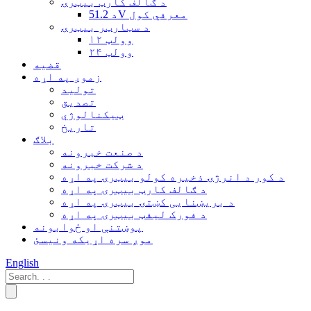
د ګالف کارټ بیټرۍ
د 51.2V معرفي کول
د سټارټر بیټرۍ
۱۲ وولټ
۲۴ وولټ
قضیه
زموږ په اړه
تولید
تصدیق
ټیکنالوژي
تاریخ
بلاګ
د صنعت خبرونه
د شرکت خبرونه
د کور د انرژۍ ذخیره کولو بیټرۍ په اړه
د ګالف کارټ بیټرۍ په اړه
د بریښنایی کښتۍ بیټرۍ په اړه
د فورک لیفټ بیټرۍ په اړه
پوښتنې او ځوابونه
موږ سره اړیکه ونیسئ
English