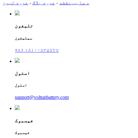
د سایټ نقشه
-
غوره بلاګ
-
غوره لټون
تلیفون
ټیلیفون
+۸۶ ۱۸۱۰۰۸۳۵۷۲۷
استول
استول
support@voltupbattery.com
فیسبوک
فیسبوک