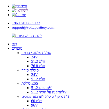
+86 18100835727
support@voltupbattery.com
בַּיִת
מוצרים
סוללת מלגזה / הרמה
24V
51.2 וולט
76.8 וולט
סוללת סירה
24V
51.2 וולט
סוללת ESS
מוערם 51.2V
להתקנה על הקיר 51.2V
תלת אופן / סוללה לארבעה גלגלים
60 וולט
96V