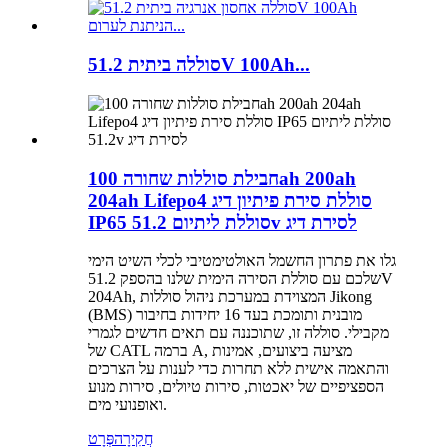
סוללה ביתית 51.2V 100Ah...
חבילת סוללות שחורה 100ah 200ah
204ah Lifepo4 סוללת סירת פיתיון דיג
IP65 סוללת ליתיום 51.2v לסירת דיג
גלו את פתרון החשמל האולטימטיבי לכלי השיט הימי
שלכם עם סוללת הסירה הימית שלנו בהספק 51.2V
204Ah, המצוידת במערכת ניהול סוללות Jikong
(BMS) מובנית ותומכת בעד 16 יחידות בחיבור
מקבילי. סוללה זו, שתוכננה עם תאים חדשים לגמרי
של CATL ברמה A, מציעה ביצועים, אמינות
והתאמה אישית ללא תחרות כדי לענות על הצרכים
הספציפיים של יאכטות, סירות טיולים, סירות מנוע
ואופנועי מים.
חֲקִירָה
פְּרָט