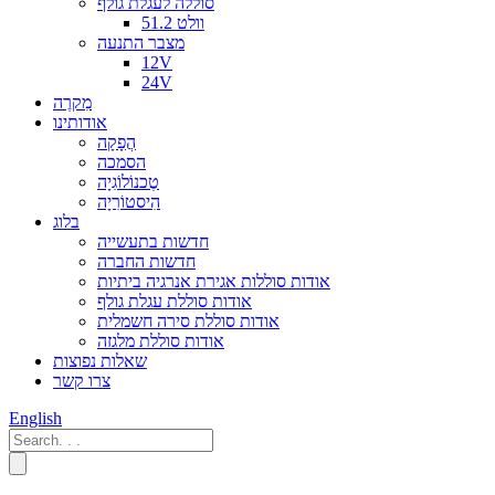
סוללה לעגלת גולף
51.2 וולט
מצבר התנעה
12V
24V
מִקרֶה
אודותינו
הֲפָקָה
הסמכה
טֶכנוֹלוֹגִיָה
הִיסטוֹרִיָה
בלוג
חדשות בתעשייה
חדשות החברה
אודות סוללות אגירת אנרגיה ביתיות
אודות סוללת עגלת גולף
אודות סוללת סירה חשמלית
אודות סוללת מלגזה
שאלות נפוצות
צרו קשר
English