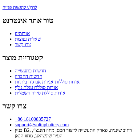
לחץ/י להגשת פנייה
טור אתר אינטרנט
אודותינו
שאלות נפוצות
צרו קשר
קטגוריית מוצר
חדשות בתעשייה
חדשות החברה
אודות סוללות אגירת אנרגיה ביתיות
אודות סוללת עגלת גולף
אודות סוללת סירה חשמלית
צרו קשר
+86 18100835727
support@voltupbattery.com
בניין B2, רחוב שינגיה, פארק התעשייה לייצור חכם, מחוז הונגצ'י,
העיר שינשיאנג, מחוז הנאן