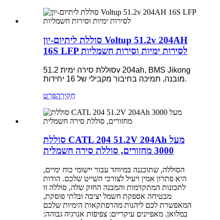
סוללת ליתיום-יון Voltup 51.2v 204AH
16S LFP לסירות ימיות וסירות חשמליות
סוללת סירה ימית 51.2v 204ah, BMS Jikong
מובנה, תמיכה בחיבור מקבילי של 16 יחידות.
חֲקִירָה
פְּרָט
סוללת CATL 204 51.2V 204Ah מעל
3000 מחזורים, סוללת סירה חשמלית
הסוללה, שתוכננה במיוחד עבור יישומי כוח ימיים,
היא פתרון אמין ויעיל לצורכי השייט שלכם. הודות
לתכונות המתקדמות והמבנה החזק שלה, סוללה זו
מבטיחה אספקת חשמל יציבה ובלתי פוסקת,
המאפשרת לכם ליהנות מהרפתקאות הימיות שלכם
במלואן. מאפיינים עיקריים: צפיפות אנרגיה גבוהה: