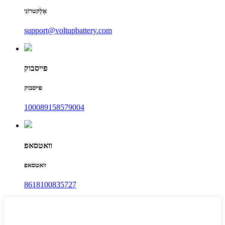
אֶלֶקטרוֹנִי
support@voltupbattery.com
פייסבוק
פייסבוק
100089158579004
וואטסאפ
וואטסאפ
8618100835727