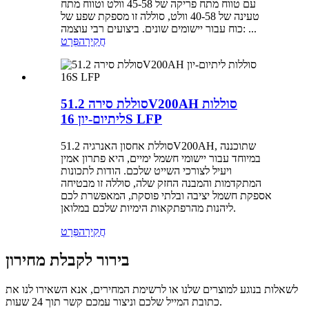
עם טווח מתח פריקה של 45-58 וולט וטווח מתח
טעינה של 40-58 וולט, סוללה זו מספקת שפע של
כוח עבור יישומים שונים. ביצועים רבי עוצמה: ...
חֲקִירָה
פְּרָט
סוללת סירה 51.2V200AH סוללות
ליתיום-יון 16S LFP
סוללת אחסון האנרגיה 51.2V200AH, שתוכננה
במיוחד עבור יישומי חשמל ימיים, היא פתרון אמין
ויעיל לצורכי השייט שלכם. הודות לתכונות
המתקדמות והמבנה החזק שלה, סוללה זו מבטיחה
אספקת חשמל יציבה ובלתי פוסקת, המאפשרת לכם
ליהנות מהרפתקאות הימיות שלכם במלואן.
חֲקִירָה
פְּרָט
בירור לקבלת מחירון
לשאלות בנוגע למוצרים שלנו או לרשימת המחירים, אנא השאירו לנו את
כתובת המייל שלכם וניצור עמכם קשר תוך 24 שעות.