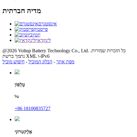
מדיה חברתית
אינסטגרם
פייסבוק
יוטיוב
לינקדאין
@2026 Voltup Battery Technology Co., Ltd. כל הזכויות שמורות.
נתמך ברשת XML ו-lPv6
מפת אתר
-
הבלוג המוביל
-
חיפוש מוביל
טֵלֵפוֹן
טל
+86 18100835727
אֶלֶקטרוֹנִי